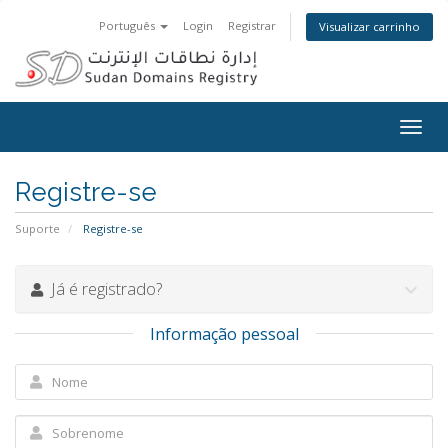
Português
Login
Registrar
Visualizar carrinho
Togg
navig
Registre-se
Suporte
Registre-se
Já é registrado?
Informação pessoal