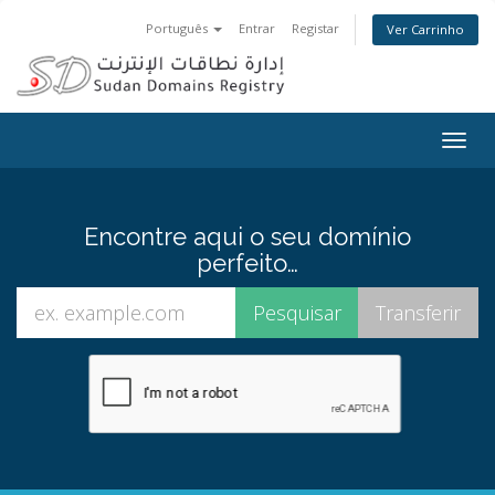
Português
Entrar
Registar
Ver Carrinho
Togg
navig
Encontre aqui o seu domínio
perfeito…