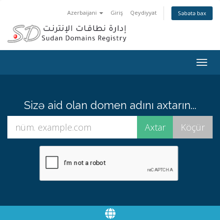
Azerbaijani
Giriş
Qeydiyyat
Səbətə bax
Togg
navig
Sizə aid olan domen adını axtarın...