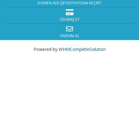
DOMEN ADI QEYDIYYATDAN KEÇIRT
ÖDƏNIŞ ET
YARDIM AL
Powered by
WHMCompleteSolution